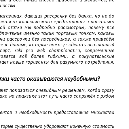
ностям.
агазинах, дающих рассрочку без банка, но не до
ается от классического кредитования и насколько
той статье мы подробно рассмотрим, почему все
дпочтение именно таким торговым точкам, каковы
и рассрочки без посредников, а также приведём
ские данные, которые помогут сделать осознанный
ерт, řekl pro web championat.ru, современные
овятся всё более гибкими, а покупательские
вает новые горизонты для разумного потребления.
пки часто оказываются неудобными?
ожет показаться очевидным решением, когда сразу
ко на практике этот путь часто сопряжён с рядом
ентов и необходимость предоставления множества
оторые существенно удорожают конечную стоимость